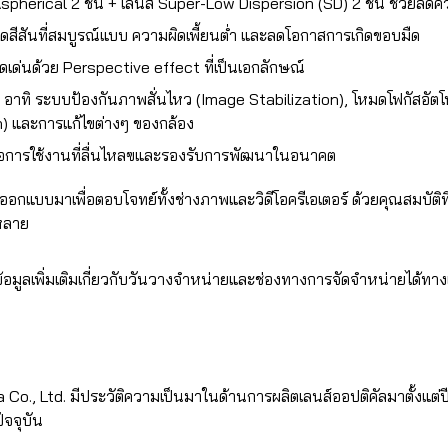
pherical 2 ชิ้น + เลนส์ Super-Low Dispersion (SD) 2 ชิ้น ช่วยลดคว
ดสีสันที่สมบูรณ์แบบ ความผิดเพี้ยนต่ำ และลดโอกาสการเกิดขอบมืด
ดดเด่นด้วย Perspective effect ที่เป็นเอกลักษณ์
แบบ อาทิ ระบบป้องกันภาพสั่นไหว (Image Stabilization), โหมดโฟกัสอ
) และการแก้ไขต่างๆ ของกล้อง
ื่อการใช้งานที่ลื่นไหลฃและรองรับการพัฒนาในอนาคต
่ออกแบบมาเพื่อตอบโจทย์ทั้งช่างภาพและวิดีโอครีเอเตอร์ ด้วยคุณสมบัติ
หลาย
มูลเพิ่มเติมเกี่ยวกับวันวางจำหน่ายและช่องทางการจัดจำหน่ายได้ทางเว
Co., Ltd. มีประวัติความเป็นมาในด้านการผลิตเลนส์ออปติคัลมาตั้งแต่ป
ัจจุบัน