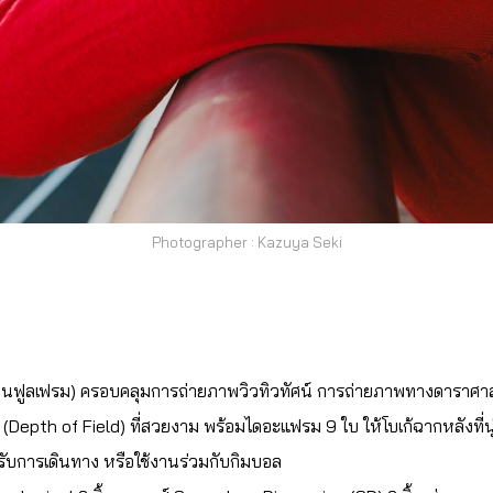
Photographer : Kazuya Seki
m บนฟูลเฟรม) ครอบคลุมการถ่ายภาพวิวทิวทัศน์ การถ่ายภาพทางดาราศา
ก (Depth of Field) ที่สวยงาม พร้อมไดอะแฟรม 9 ใบ ให้โบเก้ฉากหลังที่
ับการเดินทาง หรือใช้งานร่วมกับกิมบอล