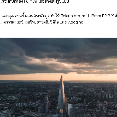
ร่วมกับกล้อง Fujifilm ได้อย่างเต็มรูปแบบ
ย และคุณภาพชิ้นเลนส์ระดับสูง ทำให้ Tokina atx-m 11-18mm F2.8 X เป
ดาราศาสตร์, สตรีท, สารคดี, วีดิโอ และ vlogging