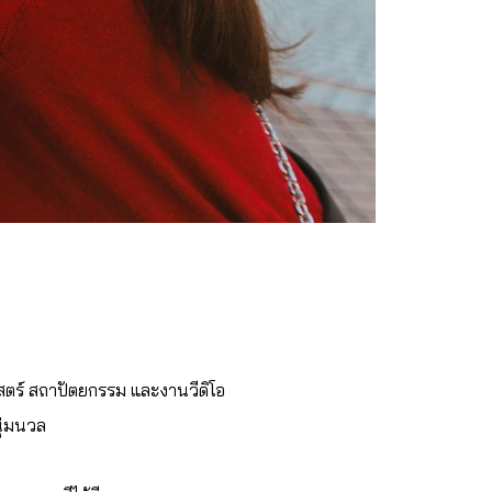
สตร์ สถาปัตยกรรม และงานวีดิโอ
นุ่มนวล