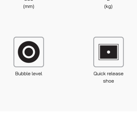
(mm)
(kg)
Bubble level
Quick release
shoe