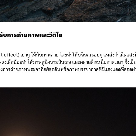
บการถ่ายภาพและวีดิโอ
ft effect) เบาๆ ให้กับภาพถ่าย โดยทำให้บริเวณรอบๆ แหล่งกำเนิดแส
เล็กน้อยทำให้ภาพดูมีความวินเทจ และคลาสสิกเหนือกาลเวลา ซึ่งเป็
ิ่งการถ่ายภาพพระอาทิตย์ตกดินหรือภาพบรรยากาศที่มีแสงแดดที่ลอดผ่