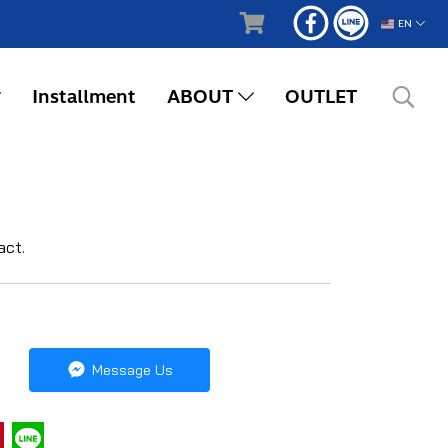
EN
Installment
ABOUT
OUTLET
act.
Message Us