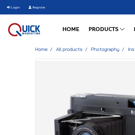
Login
Register
HOME
PRODUCTS
Home
All products
Photography
In