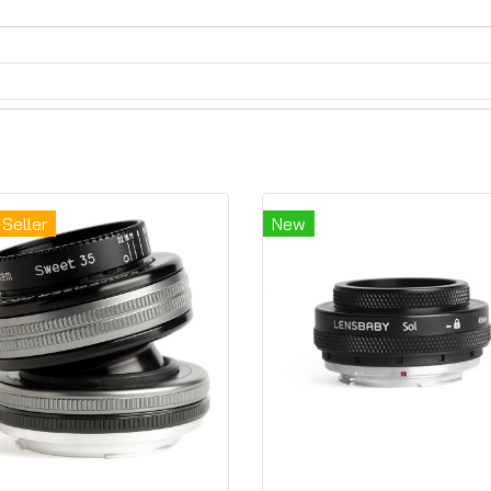
Seller
New