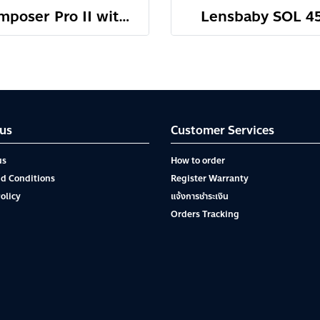
Composer Pro II with Sweet 35 optic
Lensbaby SOL 4
us
Customer Services
us
How to order
d Conditions
Register Warranty
olicy
แจ้งการชำระเงิน
Orders Tracking