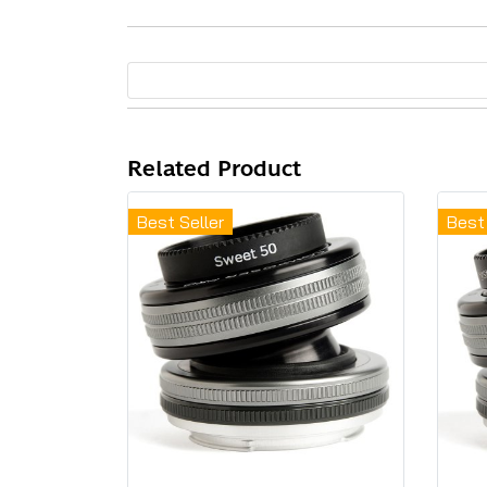
Related Product
Best Seller
Best 