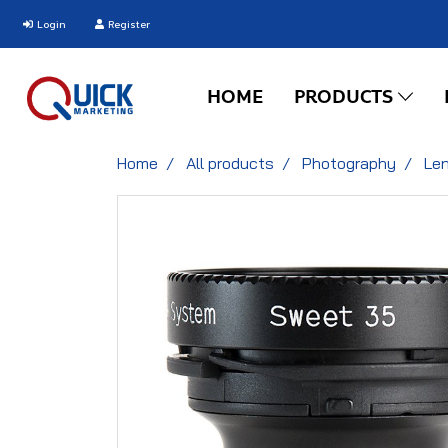
Login
Register
HOME
PRODUCTS
Home
All products
Photography
Le