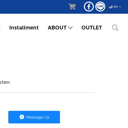
EN
Installment
ABOUT
OUTLET
ystem
Message Us