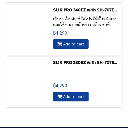
SLIK PRO 340EZ with SH-707E multi-action pan head
เป็นขาตั้งกล้องซีรี่ส์โปรที่มีน้ำหนักเบา
และใช้งานง่ายด้วยระบบล็อกขาที่
สามารถล็อก/ปลดล็อกได้อย่างรวดเร็ว
฿4,290
ขาตั้งปรับมุมได้ 3 ตำแหน่งเพื่อความ
สะดวกในการติดตั้งไม่ว่าจะบนพื้น
Add to cart
เรียบหรือต่างระดับ แม้จะมีน้ำหนักที่
เบาและใช้งานง่ายแต่ Pro 330EZ ก็
สามารถรองรับกล้องและเลนส์ได้ถึง 6
SLIK PRO 330EZ with SH-707E multi-action pan head
กก. เหมาะสำหรับช่างภาพที่มีกล้องมิ
เรอร์เลสหรือ DSLR พร้อมเลนส์น้ำ
หนักเบา นอกจากนี้ยังสามารถถอด
เปลี่ยนหัวเพื่อการใช้งานที่หลากหลาย
฿4,290
ได้อีกด้วย
Add to cart